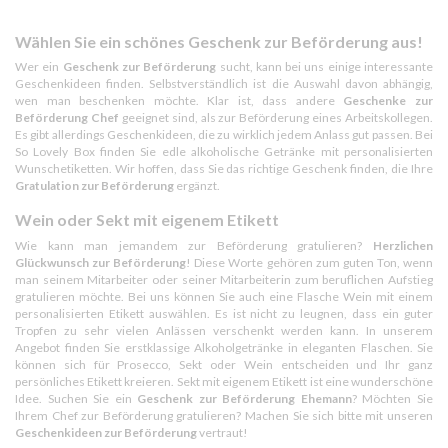
Wählen Sie ein schönes Geschenk zur Beförderung aus!
Wer ein
Geschenk zur Beförderung
sucht, kann bei uns einige interessante
Geschenkideen finden. Selbstverständlich ist die Auswahl davon abhängig,
wen man beschenken möchte. Klar ist, dass andere
Geschenke zur
Beförderung Chef
geeignet sind, als zur Beförderung eines Arbeitskollegen.
Es gibt allerdings Geschenkideen, die zu wirklich jedem Anlass gut passen. Bei
So Lovely Box finden Sie edle alkoholische Getränke mit personalisierten
Wunschetiketten. Wir hoffen, dass Sie das richtige Geschenk finden, die Ihre
Gratulation zur Beförderung
ergänzt.
Wein oder Sekt mit eigenem Etikett
Wie kann man jemandem zur Beförderung gratulieren?
Herzlichen
Glückwunsch zur Beförderung
! Diese Worte gehören zum guten Ton, wenn
man seinem Mitarbeiter oder seiner Mitarbeiterin zum beruflichen Aufstieg
gratulieren möchte. Bei uns können Sie auch eine Flasche Wein mit einem
personalisierten Etikett auswählen. Es ist nicht zu leugnen, dass ein guter
Tropfen zu sehr vielen Anlässen verschenkt werden kann. In unserem
Angebot finden Sie erstklassige Alkoholgetränke in eleganten Flaschen. Sie
können sich für Prosecco, Sekt oder Wein entscheiden und Ihr ganz
persönliches Etikett kreieren. Sekt mit eigenem Etikett ist eine wunderschöne
Idee. Suchen Sie ein
Geschenk zur Beförderung Ehemann
? Möchten Sie
Ihrem Chef zur Beförderung gratulieren? Machen Sie sich bitte mit unseren
Geschenkideen zur Beförderung
vertraut!