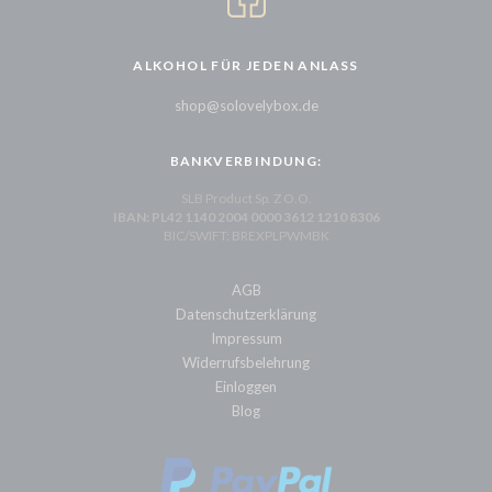
ALKOHOL FÜR JEDEN ANLASS
shop@solovelybox.de
BANKVERBINDUNG:
SLB Product Sp. Z O.O.
IBAN: PL42 1140 2004 0000 3612 1210 8306
BIC/SWIFT: BREXPLPWMBK
AGB
Datenschutzerklärung
Impressum
Widerrufsbelehrung
Einloggen
Blog