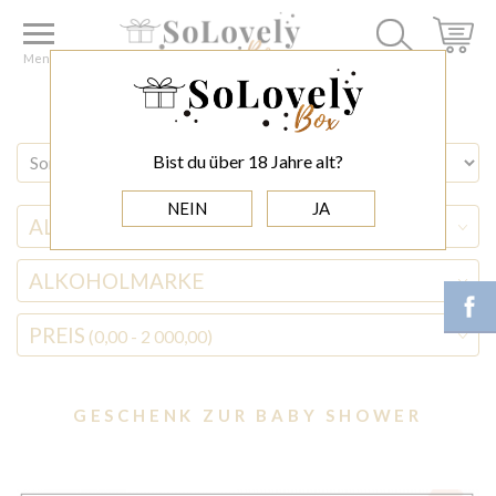
Home
GELEGENHEITEN
GESCHENK ZUR BABY SHOWER
Menu
Bist du über 18 Jahre alt?
NEIN
JA
ALKOHOLSORTE
ALKOHOLMARKE
PREIS
(0,00 - 2 000,00)
GESCHENK ZUR BABY SHOWER