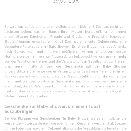
39,00 EUR
Es wird ein Junge sein... oder vielleicht ein Mädchen! Die Nachricht vom
nächsten Leben, das im Bauch Ihrer Mutter heranreift, bringt immer
unaufhaltsame Emotionen, Freude und Glück. Ihre Freundin, Schwester,
Studienfreundin erwartet ein Kind? Dies ist eine gute Gelegenheit, eine
besondere Party zu feiern - Baby Shower! Es ist ein Brauch, der aus Amerika
nach Europa kam und mit weit geöffneten Armen empfangen wurde.
Normalerweise nehmen nur Frauen daran teil, obwohl wir uns immer mehr
von der Tradition entfernen und die Veranstaltung in Gesellschaft von Herren
organisieren. Natürlich sind die
Geschenke auf der Baby Shower
unverzichtbare Elemente dieser Veranstaltung. Es ist eine Feier, die für ein
Baby organisiert wird, das kurz vor der Geburt steht, und für ihn wählen wir
mehr und weniger praktische Geschenke aus. Mama verdient auch eine
Kleinigkeit, die z.B. Wein sein kann, natürlich wird sie ihn in ein paar Monaten
trinken, aber in einer personalisierten Version wird er auf dem Regal im
Wohnzimmer toll aussehen.
Geschenke zur Baby Shower, um einen Toast
auszubringen
Bei der Planung von
Geschenken für Baby Shower
ist es sinnvoll, an die
werdende Mutter zu denken, die ebenfalls ein Geschenk verdient hat. Speziell
für sie haben wir etwa ein Dutzend alkoholische Vorschläge vorbereitet, die