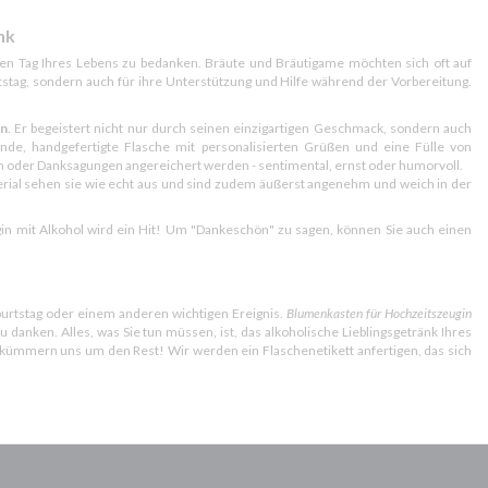
nk
sten Tag Ihres Lebens zu bedanken. Bräute und Bräutigame möchten sich oft auf
stag, sondern auch für ihre Unterstützung und Hilfe während der Vorbereitung.
en
. Er begeistert nicht nur durch seinen einzigartigen Geschmack, sondern auch
de, handgefertigte Flasche mit personalisierten Grüßen und eine Fülle von
 oder Danksagungen angereichert werden - sentimental, ernst oder humorvoll.
terial sehen sie wie echt aus und sind zudem äußerst angenehm und weich in der
n mit Alkohol wird ein Hit! Um "Dankeschön" zu sagen, können Sie auch einen
urtstag oder einem anderen wichtigen Ereignis.
Blumenkasten für Hochzeitszeugin
 danken. Alles, was Sie tun müssen, ist, das alkoholische Lieblingsgetränk Ihres
kümmern uns um den Rest! Wir werden ein Flaschenetikett anfertigen, das sich