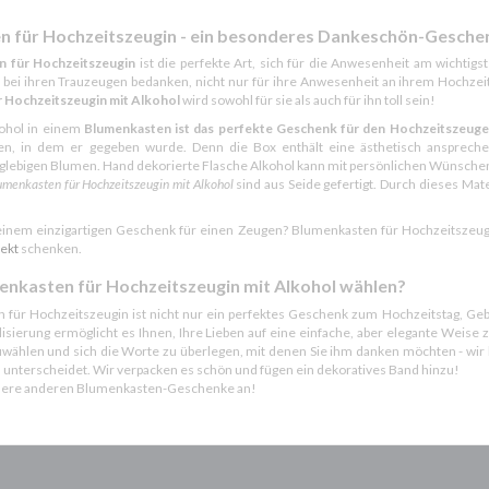
n für Hochzeitszeugin - ein besonderes Dankeschön-Gesche
n für Hochzeitszeugin
ist die perfekte Art, sich für die Anwesenheit am wichtig
ei ihren Trauzeugen bedanken, nicht nur für ihre Anwesenheit an ihrem Hochzeit
 Hochzeitszeugin mit Alkohol
wird sowohl für sie als auch für ihn toll sein!
ohol in einem
Blumenkasten ist das perfekte Geschenk für den Hochzeitszeug
, in dem er gegeben wurde. Denn die Box enthält eine ästhetisch ansprechen
glebigen Blumen. Hand dekorierte Flasche Alkohol kann mit persönlichen Wünschen
menkasten für Hochzeitszeugin mit Alkohol
sind aus Seide gefertigt. Durch dieses Ma
einem einzigartigen Geschenk für einen Zeugen? Blumenkasten für Hochzeitszeugi
Sekt
schenken.
nkasten für Hochzeitszeugin mit Alkohol wählen?
 für Hochzeitszeugin ist nicht nur ein perfektes Geschenk zum Hochzeitstag, Geb
isierung ermöglicht es Ihnen, Ihre Lieben auf eine einfache, aber elegante Weise zu
wählen und sich die Worte zu überlegen, mit denen Sie ihm danken möchten - wir 
l unterscheidet. Wir verpacken es schön und fügen ein dekoratives Band hinzu!
nsere anderen Blumenkasten-Geschenke an!