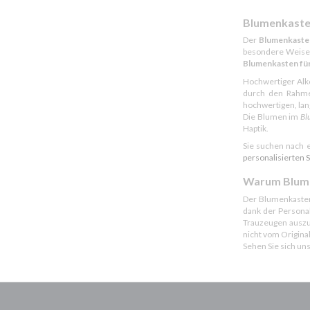
JIM BEAM BLACK
Blumenkaste
Der
Blumenkaste
JIM BEAM HONEY
besondere Weise b
JIM BEAM WHITE
Blumenkasten für
Hochwertiger Alk
JOHNNIE WALKER BLACK LABEL
durch den Rahmen
JOHNNIE WALKER BLUE LABEL
hochwertigen, lan
Die Blumen im
Blu
JOHNNIE WALKER RED LABEL
Haptik.
LILLET
Sie suchen nach 
personalisierten 
MARTINI ASTI
Warum Blume
MARTINI BIANCO
Der Blumenkasten
MARTINI EXTRA DRY
dank der Personal
Trauzeugen auszu
MARTINI FIERO
nicht vom Origina
Sehen Sie sich u
MARTINI ROSATO
MARTINI ROSSO
MIONETTO D.O.C. TREVISO