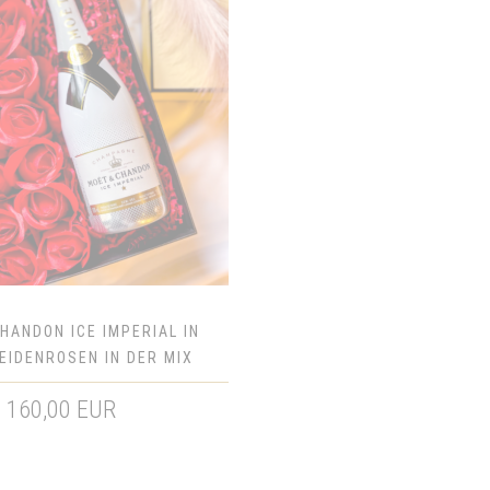
HANDON ICE IMPERIAL IN
EIDENROSEN IN DER MIX
EME EXCLUSIVE BOX -
160,00 EUR
CHENKSET FÜR SIE