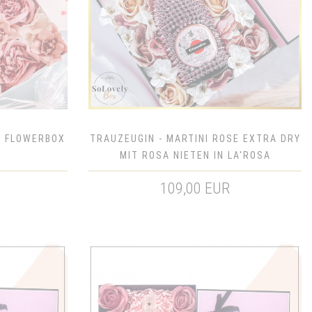
E FLOWERBOX
TRAUZEUGIN - MARTINI ROSE EXTRA DRY
MIT ROSA NIETEN IN LA'ROSA
FLOWERBOX - GESCHENKBOX FÜR DIE
109,00 EUR
TRAUZEUGIN