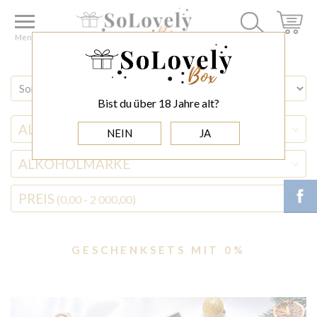
Home
WEIHNACHTEN
GESCHENKSETS MIT 0%
Menu
Bist du über 18 Jahre alt?
ALKOHOLSORTE
NEIN
JA
ALKOHOLMARKE
PREIS
(0,00 - 2 000,00)
GESCHENKSETS MIT 0%