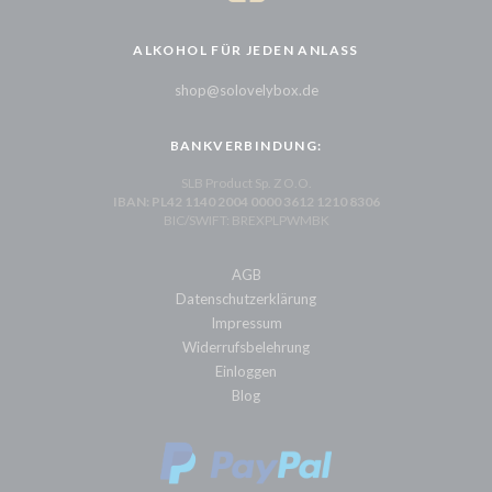
ALKOHOL FÜR JEDEN ANLASS
shop@solovelybox.de
BANKVERBINDUNG:
SLB Product Sp. Z O.O.
IBAN: PL42 1140 2004 0000 3612 1210 8306
BIC/SWIFT: BREXPLPWMBK
AGB
Datenschutzerklärung
Impressum
Widerrufsbelehrung
Einloggen
Blog