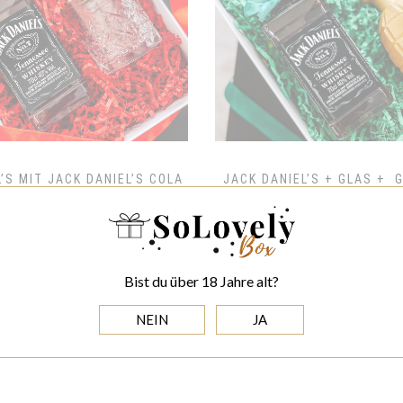
’S MIT JACK DANIEL’S COLA
JACK DANIEL’S + GLAS + 
GESCHENKBOX FÜR MÄNNER
IN GOLD - GESCHENKBOX 
ab 54,00 EUR
ab 55,00 EU
Bist du über 18 Jahre alt?
NEIN
JA