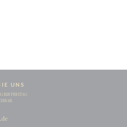
IE UNS
G BIS FREITAG
ICHBAR.
.de