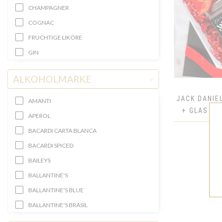
CHAMPAGNER
COGNAC
FRUCHTIGE LIKÖRE
GIN
KRYSZTAŁOWE BUTELKI
ALKOHOLMARKE
LIEBLICHER WEIN
LIKÖR
JACK DANIEL
AMANTI
+ GLAS - 
MINI ALKOHOLFLASCHEN
APEROL
PERONALISIERTE ALKOHOLFLASCHE
BACARDI CARTA BLANCA
MIT FOTO
BACARDI SPICED
PREMIUM-KOLLEKTION
BAILEYS
PROSECCO
BALLANTINE'S
ROSÉWEIN
BALLANTINE'S BLUE
ROTWEIN
BALLANTINE'S BRASIL
RUM
BELUGA