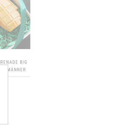
GRENADE BIG
FÜR MÄNNER
R