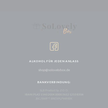
ALKOHOL FÜR JEDEN ANLASS
shop@solovelybox.de
BANKVERBINDUNG:
SLB Product Sp. Z O.O.
IBAN: PL42 1140 2004 0000 3612 1210 8306
BIC/SWIFT: BREXPLPWMBK