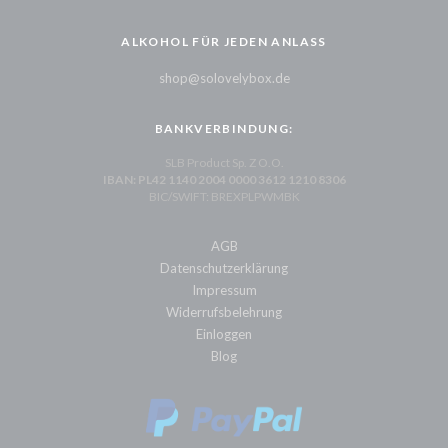
ALKOHOL FÜR JEDEN ANLASS
shop@solovelybox.de
BANKVERBINDUNG:
SLB Product Sp. Z O.O.
IBAN: PL42 1140 2004 0000 3612 1210 8306
BIC/SWIFT: BREXPLPWMBK
AGB
Datenschutzerklärung
Impressum
Widerrufsbelehrung
Einloggen
Blog