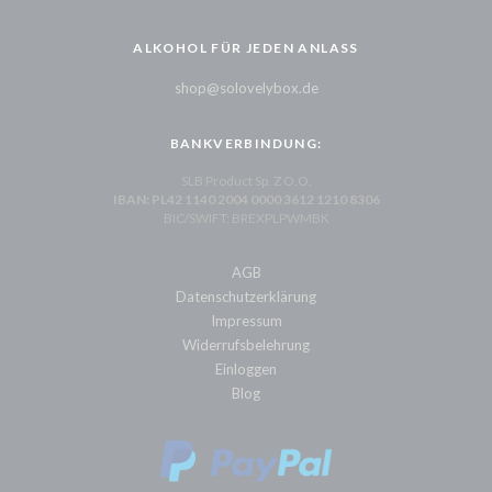
ALKOHOL FÜR JEDEN ANLASS
shop@solovelybox.de
BANKVERBINDUNG:
SLB Product Sp. Z O.O.
IBAN: PL42 1140 2004 0000 3612 1210 8306
BIC/SWIFT: BREXPLPWMBK
AGB
Datenschutzerklärung
Impressum
Widerrufsbelehrung
Einloggen
Blog