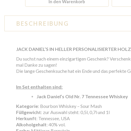
In den Warenkorb
BESCHREIBUNG
JACK DANIEL’S IN HELLER PERSONALISIERTER HOL
Du suchst nach einem einzigartigen Geschenk? Verschenke
mal Danke zu sagen!
Die lange Geschenksuche hat ein Ende und das perfekte G
Im Set enthalten sind:
Jack Daniel’s Old Nr. 7 Tennessee Whiskey
Kategorie
: Bourbon Whiskey – Sour Mash
Füllgewicht
: zur Auswahl steht: 0,5l, 0,7l und 1l
Herkunft
: Tennessee, USA
Alkoholgehalt
: 40% vol.
Farbe
: Mittlerer Bernstein