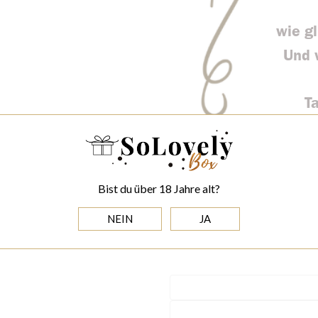
Bist du über 18 Jahre alt?
Füge hier deinen Wunschtext fü
NEIN
JA
Personalisierungsfeld p
'Bemerkungen'! Füge hier dei