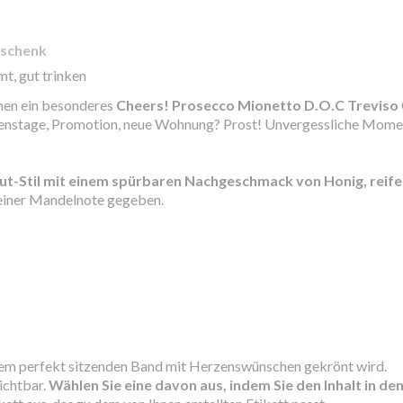
eschenk
mt, gut trinken
ihnen ein besonderes
Cheers! Prosecco Mionetto D.O.C Treviso
amenstage, Promotion, neue Wohnung? Prost! Unvergessliche Mome
rut-Stil mit einem spürbaren Nachgeschmack von Honig, reife
 einer Mandelnote gegeben.
inem perfekt sitzenden Band mit Herzenswünschen gekrönt wird.
sichtbar.
Wählen Sie eine davon aus, indem Sie den Inhalt in de