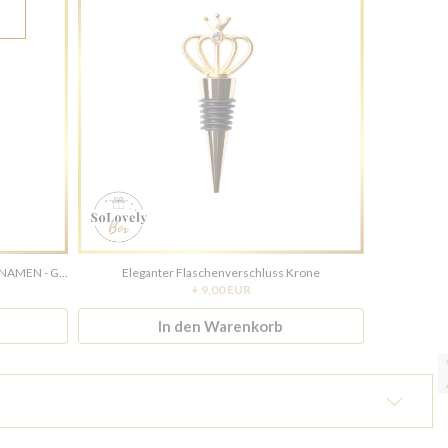
PERSONALISIERTE GESCHENKBOX MIT NAMEN - GOLD
Eleganter Flaschenverschluss Krone
DEINE P
+ 9,00 EUR
In den Warenkorb