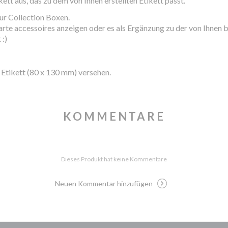
kett aus, das zu dem von Ihnen erstellten Etikett passt.
ur Collection Boxen.
arte
accessoires
anzeigen oder es als Ergänzung zu der von Ihnen b
:)
n Etikett (80 x 130 mm) versehen.
KOMMENTARE
Dieses Produkt hat keine Kommentare
Neuen Kommentar hinzufügen