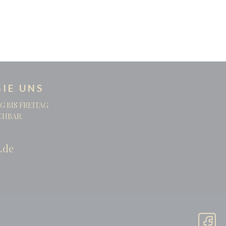
IE UNS
G BIS FREITAG
ICHBAR.
.de