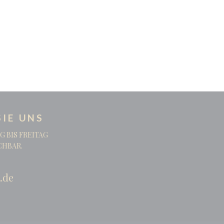
IE UNS
G BIS FREITAG
ICHBAR.
.de