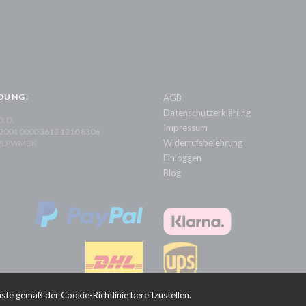
DUNG:
AGB
Datenschutzerklärung
 O.O.
Impressum
 2004 0000 3612 1210 8306
Widerrufsbelehrung
XPLPWMBK
Einloggen
Blog
te gemäß der Cookie-Richtlinie bereitzustellen.