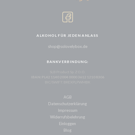
ALKOHOL FÜR JEDEN ANLASS
shop@solovelybox.de
BANKVERBINDUNG:
SLB Product Sp. Z O.O.
IBAN: PL42 1140 2004 0000 3612 1210 8306
BIC/SWIFT: BREXPLPWMBK
AGB
Datenschutzerklärung
Impressum
Widerrufsbelehrung
Einloggen
Blog