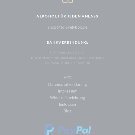
ALKOHOL FÜR JEDEN ANLASS
shop@solovelybox.de
BANKVERBINDUNG:
SLB Product Sp. Z O.O.
IBAN: PL42 1140 2004 0000 3612 1210 8306
BIC/SWIFT: BREXPLPWMBK
AGB
Datenschutzerklärung
Impressum
Widerrufsbelehrung
Einloggen
Blog