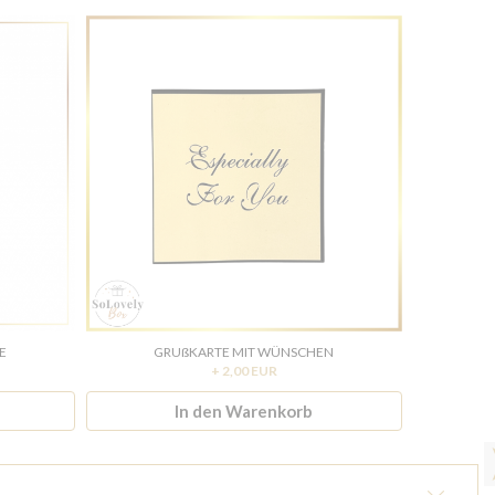
E
GRUßKARTE MIT WÜNSCHEN
Fl
+ 2,00 EUR
In den Warenkorb