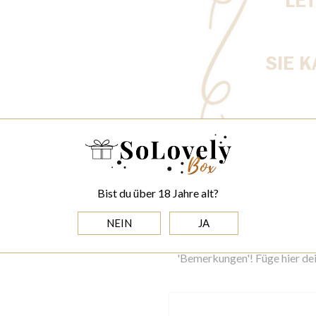
Bist du über 18 Jahre alt?
NEIN
JA
Füge hier deinen Wunschtext fü
Personalisierungsfeld p
'Bemerkungen'! Füge hier dei