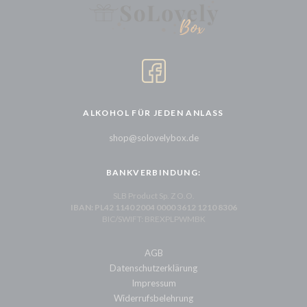
ALKOHOL FÜR JEDEN ANLASS
shop@solovelybox.de
BANKVERBINDUNG:
SLB Product Sp. Z O.O.
IBAN: PL42 1140 2004 0000 3612 1210 8306
BIC/SWIFT: BREXPLPWMBK
AGB
Datenschutzerklärung
Impressum
Widerrufsbelehrung