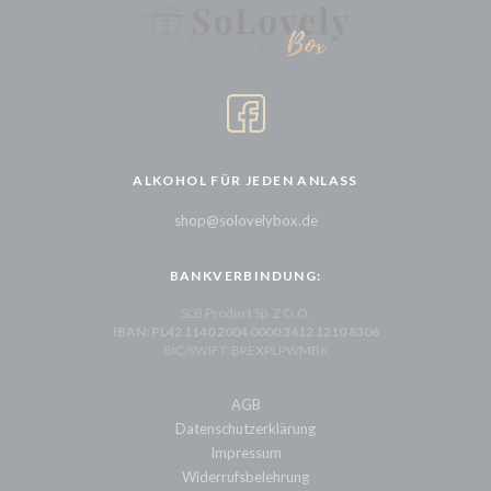
ALKOHOL FÜR JEDEN ANLASS
shop@solovelybox.de
BANKVERBINDUNG:
SLB Product Sp. Z O.O.
IBAN: PL42 1140 2004 0000 3612 1210 8306
BIC/SWIFT: BREXPLPWMBK
AGB
Datenschutzerklärung
Impressum
Widerrufsbelehrung