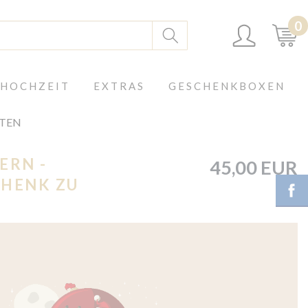
0
 HOCHZEIT
EXTRAS
GESCHENKBOXEN
HTEN
ERN -
45,00 EUR
CHENK ZU