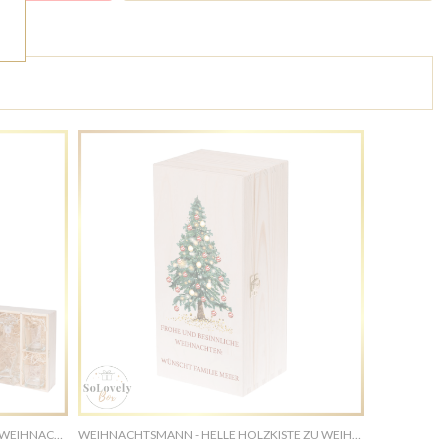
WEIHNACHTEN - HELLE HOLZKISTE ZU WEIHNACHTEN - PERSONALISIERTES GESCHENK ZU WEIHNACHTEN
WEIHNACHTSMANN - HELLE HOLZKISTE ZU WEIHNACHTEN - PERSONALISIERTES GESCHENK ZU WEIHNACHTEN