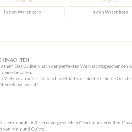
+ 19,00 EUR
+ 25,00 EUR
In den Warenkorb
In den Warenkorb
WEIHNACHTEN
mer näher! Das Grübeln nach den perfekten Weihnachtsgeschenken wi
 deine Liebsten.
Vielzahl an unterschiedlichen Etiketts erleichtert Dir die Gesch
 überreichen musst!
fässern, damit sie ihren unvergesslichen Geschmack erhalten. Da
n von Malz und Quitte.